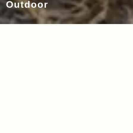
Outdoor
2025.09.17
2025.08.29
Read more>
Read more>
【2025年・ファイヤーギア特集】焚き火
【2025年・家電＆ガス製品特集】日常生
台やストーブなど！耐風・燃焼効果が抜
活からアウトドアまで使える便利でおし
群のおすすめファイヤーギア
ゃれな家電＆ガス製品
2025.08.21
2025.08.14
Read more>
Read more>
【2025年・ランタン特集】LED・電気か
【2025年・防災ギア特集】9月1日は防
らガス・オイル・キャンドルまで！キャ
災の日！アウトドアだけではなく災害時
ンプ泊に欠かせないランタン
にも役立つギア
2025.07.24
2025.07.17
Read more>
Read more>
【2025年・ペット特集】愛犬家のJeep
【2025年・登山ギア特集】大自然を満喫
オーナー必見！ペットと行くドライブで
する登山におすすめのウェア＆ギア
役立つ最新＆おすすめアイテム
2025.07.10
2025.06.26
Read more>
Read more>