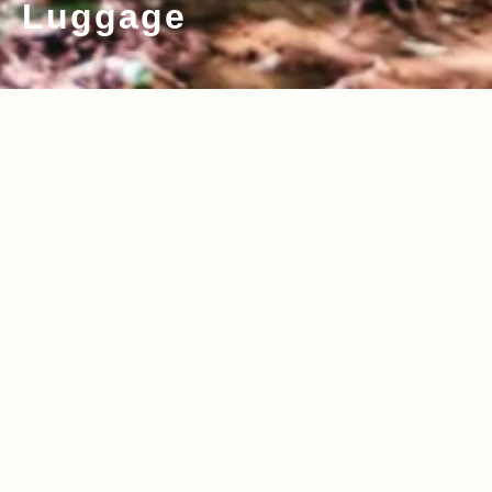
Luggage
2025.08.26
2024.11.01
Read more>
Read more>
【Jeepモデル別・積載企画】Jeep Ren
【Jeep × Jackery】その日常に電気が
egade e-Hybridで行くキャンプを人気
走る──アベンジャーとジャクリで “どこ
スタイリスト・平健一がレクチャー
へでも行ける、何でもできる”
2024.03.07
2023.11.16
Read more>
Read more>
【2024年】いつかJeepで引っ張りた
【ラングラーカスタムパーツ特集】Jeep
い！キャンピング＆カーゴトレーラー11
オーナーは必見！オフィシャルカスタム1
選
2選
2023.10.19
2023.03.02
Read more>
Read more>
【Jeepモデル別・積載企画】新型 Jeep
【Jeepモデル別・積載企画】Command
Grand Cherokeeで行くキャンプを人気
er（コマンダー）で行くキャンプを人気
スタイリスト・平健一がレクチャー
スタイリスト・平健一がレクチャー
2023.02.23
2022.05.25
Read more>
Read more>