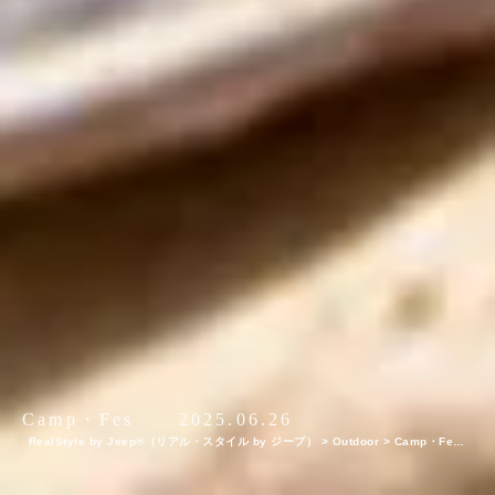
Camp・Fes
2025.06.26
RealStyle by Jeep®（リアル・スタイル by ジープ）
>
Outdoor
>
Camp・Fes
【2025年・ファミリーキャンプギア特集】子どもと一緒にキャンプを楽しめる！おす
すめの最新キャンプギア