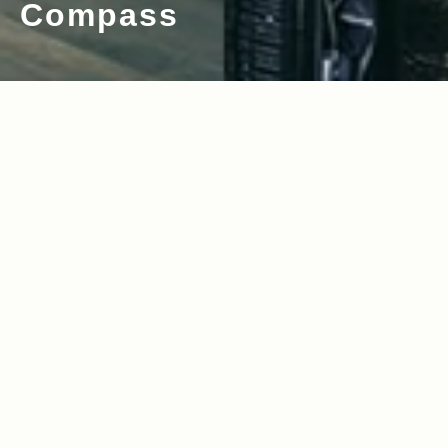
Compass
2024.12.26
2023.12.28
Read more>
Read more>
【2024年、人気記事ランキングTOP1
【2023年、人気記事ランキングTOP1
0】恒例のアウトドアギア紹介からJeep
0】恒例のアウトドアギア紹介からJeep
オーナーインタビューまで、今年のReal
オーナーインタビューまで！
2023.02.23
2022.12.29
Read more>
Read more>
Styleをプレイバック！
The Recreation Storeディレクター・
【2022年、人気記事ランキングTOP1
金子恵治／OUTDOOR PRODUCTSとJe
0】恒例のアウトドアギア、ファッション
epが運ぶ PACK FOR “CAR” LIFE
アイテム紹介から、サイクリング特集、
2022.10.20
2022.06.30
Read more>
Read more>
おすすめの紅葉温泉特集など、今年のRe
alStyleをプレイバック！
トレイルランナー・宮﨑喜美乃が初挑戦
日本人女子で初めてUTMFを制したトレ
したUTMB®レポート
イルランナー・宮﨑喜美乃
2022.06.21
2022.03.15
Read more>
Read more>