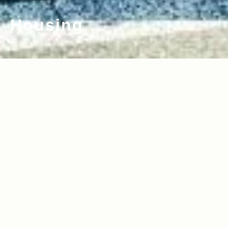
Housing
2022.11.17
2022.11.01
Read more>
Read more>
家もクルマも自信を与えてくれる、使え
【Jeep×House】Jeepが考える家～新
る道具であり安心できる存在
しい発想で住宅デザインを提案する『Dol
ive』と、Jeepと共に生きる家について
語り合う～