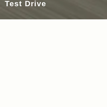
Test Drive
2025.04.25
2025.04.17
Read more>
Read more>
オンロードもオフロードもこの1台で。J
【イベントレポート】『アウトドアデイ
eep初の100%電気自動車アベンジャーを
ジャパン東京2025』でJeepがPOLeRコ
体感
ラボ展示＆オフロード試乗体験
2024.08.08
2024.06.13
Read more>
Read more>
昭和レトロ感な街並みにも似合うラング
New Wranglerが関⻄地区で初お披露
ラーで出かける信州【インプレッショ
⽬！『Red Bull Flight Day 2024』at
ン】
神戸
2023.09.28
2023.08.31
Read more>
Read more>
【REPORT】New Acoustic Camp 202
【Camp Jeep 2023】「Real Experien
3！Jeepが車両展示＆オフロード試乗体
ce」“本物の体験”を楽しもう！4年ぶり
験を開催
に開催されたJeepオーナーの祭典をレポ
2023.07.28
2023.07.13
Read more>
Read more>
ート