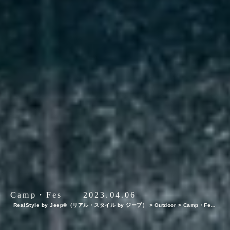
Camp・Fes
2023.04.06
RealStyle by Jeep®（リアル・スタイル by ジープ）
>
Outdoor
>
Camp・Fes
小さなモーターショーでラングラー ルビコン4xeを初公開！