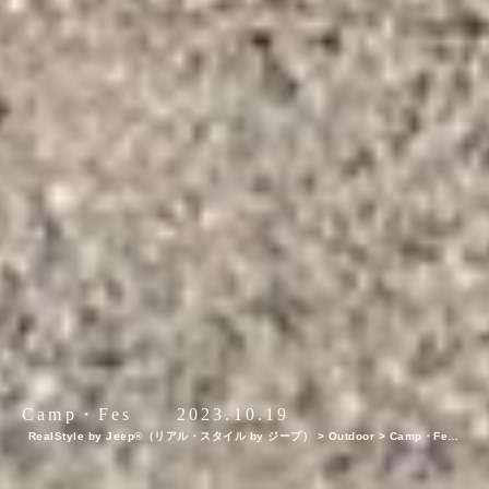
Camp・Fes
2023.10.19
RealStyle by Jeep®（リアル・スタイル by ジープ）
>
Outdoor
>
Camp・Fes
【Jeepモデル別・積載企画】新型 Jeep Grand Cherokeeで行くキャンプを人気ス
タイリスト・平健一がレクチャー