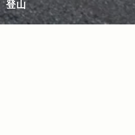
登山
2023.04.27
2023.03.21
Read more>
Read more>
UNMAP YOUR LIFE ～岩手県 岩手山編
UNMAP YOUR LIFE ～山形県 天元台編
～ 自分を解放する、こだわりの時間
～ 自分を解放する、こだわりの時間
2022.10.04
2022.04.07
Read more>
Read more>
UNMAP YOUR LIFE ～新潟県 仙ノ倉山
【2022年・登山ギア特集】登山に挑む装
編～ 自分を解放する、こだわりの時間
備では必須の“3種の神器”（登山靴＆レイ
ンウェア＆ザック）13選！
2021.09.21
2021.07.15
Read more>
Read more>
UNMAP YOUR LIFE ～岐阜県 笠ヶ岳編
UNMAP YOUR LIFE ～山梨県 日向山編
～ 自分を解放する、こだわりの時間
～ 自分を解放する、こだわりの時間
2021.05.13
2021.03.18
Read more>
Read more>