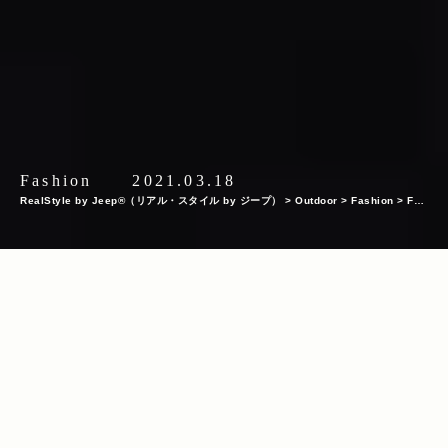
Fashion
2021.03.18
RealStyle by Jeep®（リアル・スタイル by ジープ）
>
Outdoor
>
Fashion
>
Fas
hion Item
>
【2021年・アウトドアシャツ特集】春ファッションコーデで大活躍！ア
ウトドア＆タウンユース向けシャツ12選
INDEX
CHUMS（チャムス）『オックスシャツ』