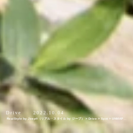
Drive
2022.10.04
RealStyle by Jeep®（リアル・スタイル by ジープ）
>
Drive
>
Spot
>
UNMAP Y
OUR LIFE ～新潟県 仙ノ倉山編～ 自分を解放する、こだわりの時間