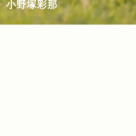
小野塚彩那
2021.11.25
2021.04.29
Read more>
Read more>
母になってもオンリーワンであること ～
Jeepと親和性が高いブランドを扱うアメ
家族が増えたプロスキーヤー・小野塚彩
ア スポーツ ジャパンが挑む“国内ガチン
那さんの今～
コ勝負”とは？
2020.12.10
2019.05.23
Read more>
Read more>
Freeride World Tour with Jeep YU S
This is My Life 小野塚彩那がXゲームス
ASAKI AYANA ONOZUKA in FWT EU
でハーフパイプ、ラストラン！プロスキ
RO
ーヤーとしての新たな展望とは？
2019.03.27
2018.08.10
Read more>
Read more>
私のライフスタイルにJeep® は欠かせな
フリースタイルスキーヤー小野塚彩那の
い。プロスキーヤー・小野塚彩那さんの
オフトレーニング
新たな挑戦
2018.03.16
2017.11.01
Read more>
Read more>