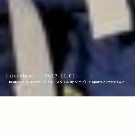
Interview
2017.11.01
RealStyle by Jeep®（リアル・スタイル by ジープ）
>
Sports
>
Interview
>
小
野塚彩那がJeep®でぐるっと巡る 佐渡島の伝統文化とちょこっとアウトドア