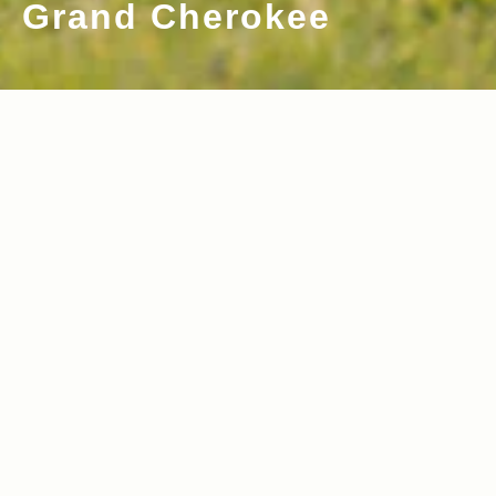
Grand Cherokee
2021.11.25
2021.05.06
Read more>
Read more>
母になってもオンリーワンであること ～
カッターナイフメーカーが立ち上げたア
家族が増えたプロスキーヤー・小野塚彩
ウトドアブランド。その本気をたずねる
那さんの今～
2021.04.29
2021.01.07
Read more>
Read more>
Jeepと親和性が高いブランドを扱うアメ
Jeep Waveという新時代のオーナーロイ
ア スポーツ ジャパンが挑む“国内ガチン
ヤリティープログラム
コ勝負”とは？
2020.12.31
2020.12.10
Read more>
Read more>
2020年、人気記事ランキングTOP10を
Freeride World Tour with Jeep YU S
発表！人気スタイリスト・平健一さんと
ASAKI AYANA ONOZUKA in FWT EU
ともに実施したJeepモデル別・積載企画
RO
2020.10.01
2020.08.28
Read more>
Read more>
や大人気のアウトドアギア紹介など、今
年のRealStyleをプレイバック！