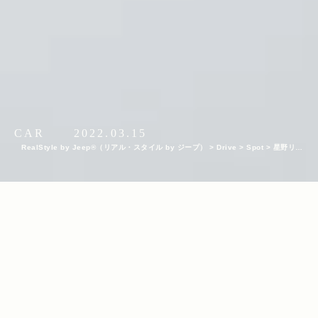
CAR
2022.03.15
RealStyle by Jeep®（リアル・スタイル by ジープ）
>
Drive
>
Spot
>
星野リゾ
ートとのコラボによる『2022 Jeep Hokkaido Lifestyle Session』 パート1／都市
観光ホテル『OMO7旭川 by 星野リゾート』をベースにした真冬の北海道Jeepドライ
ブ
INDEX
思いがけず北海道で享受したJeepのメリット