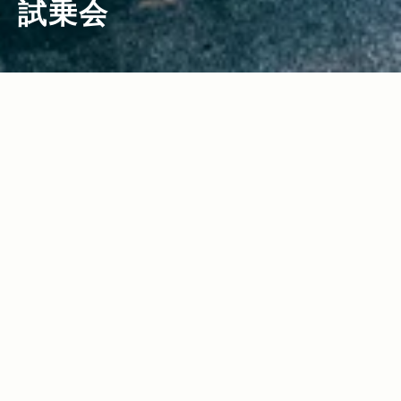
試乗会
2023.04.06
2023.03.09
Read more>
Read more>
小さなモーターショーでラングラー ルビ
ついにグランドチェロキー4xe上陸。試
コン4xeを初公開！
乗とともに現在のJeepの頂を体感する
2022.11.10
2022.06.21
Read more>
Read more>
オールニューのコマンダー＆標準ボディ
グラディエーター、ついに日本上陸。新
のグランドチェロキー。最新Jeepの2台
潟・妙高で『Jeep グラディエーター オ
同時試乗会を報告！
フロード試乗会』開催！
2021.07.01
2021.03.11
Read more>
Read more>
インテリアデザインを刷新した新型Jeep
【Jeep×星野リゾート】話題の“4xe”を
Compassに試乗！ 〜モダンで居心地の
はじめとする最新のJeepが雪上で実力を
いいインテリアに囲まれて、オールマイ
見せつけた、“トマム雪上試乗会”リポー
2020.11.05
2020.07.16
Read more>
Read more>
ティに使える魅力がさらに増した〜
ト