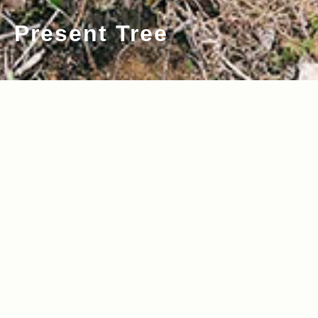
Present Tree
2022.04.27
2019.05.30
Read more>
Read more>
【REPORT】Jeepが共に育んできた10
【新型ラングラー30台が大集結！】Pres
年の月日と、緑豊かな自然。植樹活動
ent Tree × Realの森for WRANGLERレ
〈Present Tree in くまもと山都〉
ポート！
2018.06.14
2017.07.20
Read more>
Read more>
緑の森へ、Jeep® Compassと出かけ
『Jeep® Grand Cherokee』で鳴子温
る。植樹活動＜Present Tree in 笛吹み
泉郷へ。植樹活動＜Present Tree in み
さか＞の様子をレポート！
やぎ大崎＞レポート！
2014.10.31
2018.12.27
Read more>
Read more>
紅葉で彩られた東北をJeep®が駆け抜け
【人気記事ランキング2018】Wrangler
る！岩手県宮古市で開催された植樹イベ
のフルモデルチェンジ、アウトドアアイ
ント＜Present Tree in 宮古＞をサポー
テム特集、Jeep®︎ オーナーへのインタビ
2018.09.13
2018.08.23