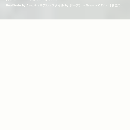
RealStyle by Jeep®（リアル・スタイル by ジープ）
>
News
>
CSV
>
【新型ラン
グラー30台が大集結！】Present Tree × Realの森for WRANGLERレポート！
INDEX
KEYWORDS
BBQ
csv
Wrangler
イベント
キャンプ
山梨
/
/
/
/
/