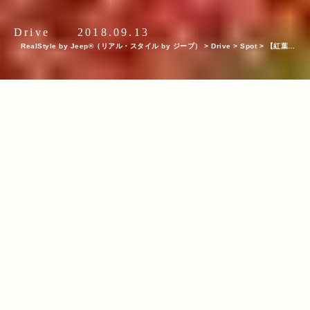
Drive
2018.09.13
RealStyle by Jeep®（リアル・スタイル by ジープ）
>
Drive
>
Spot
>
【紅葉特
集2018】今年は気軽に向かえる秋の絶景に注目！登山初心者、家族連れにもおすすめ
の全国の低山11選！
INDEX
白神山地／高倉森（青森県） 標高：829m／見頃：10月中旬〜
10月下旬
黄金色のブナ林を行く、日本初のユネスコ世界自然遺産登録地
筑波山（茨城県） 標高：877m／見頃：11月上旬〜11月中旬
紅葉とともに楽しめる関東平野を一望する大パノラマ
古賀志山（栃木県） 標高：583m／見頃：10月下旬〜11月中旬