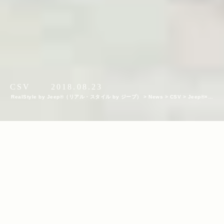
CSV
2018.08.23
RealStyle by Jeep®（リアル・スタイル by ジープ）
>
News
>
CSV
>
Jeep®×gr
een birdの百名山プロジェクト 〜日光白根山の清掃ハイキングレポート〜
INDEX
『百名山プロジェクト』第2弾は、関東以北最高峰の日光白根山