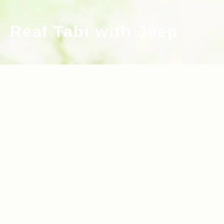
Real Tabi with Jeep
2023.08.25
2022.07.28
Read more>
Read more>
【Camp Jeep 2023】プロのビデオグラ
3年ぶりにフジロックに帰ってきたJeep
ファー＆フォトグラファーが教えるJeep
が、フジロッカーたちに向けて開放する
フォトコン講座！
チルアウトスペース“Jeep Real Spo
2022.05.12
2022.03.17
Read more>
Read more>
t”！
Jeepが広告賞を受賞！審査員のコシノヒ
星野リゾートとのコラボによる『2022 J
ロコ氏にたずねた選考理由とJeepのエピ
eep Hokkaido Lifestyle Session』パ
ソード
ート2／特別対談：星野リゾート代表 星
2022.03.15
2022.02.04
Read more>
Read more>
野佳路氏とStellantisジャパン代表取締
役兼CEO ポンタス・ヘグストロム氏
星野リゾートとのコラボによる『2022 J
【Jeep Wave会員限定記事・オフロード
が“体験”をキーワードに語り合う。
eep Hokkaido Lifestyle Session』 パ
特集】道なき道を突き進む！Jeepの走破