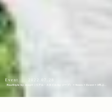
Event
2022.07.28
RealStyle by Jeep®（リアル・スタイル by ジープ）
>
News
>
Event
>
3年ぶり
にフジロックに帰ってきたJeepが、フジロッカーたちに向けて開放するチルアウトス
ペース“Jeep Real Spot”！