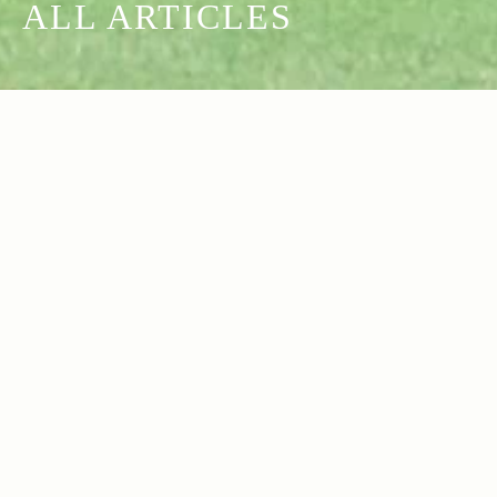
ALL ARTICLES
2025.11.26
2025.10.16
Read more>
Read more>
ザ・ロイヤルゴルフクラブで開催された
Jeepコマンダーで行く！愛犬と過ごすラ
Safari OPEN 2025をJeepがサポート。
グジュアリーリゾート『小谷流の里 ドギ
Jeepならではのアクティビティを提供し
ーズアイランド』
2025.10.09
2025.09.18
Read more>
Read more>
たゴルフコンペの1日をレポート
UNMAP YOUR LIFE ～栃木県 白根山編
Jeep Duckが先導 & SNSで話題！全国
～ 自分を解放する、こだわりの時間
を回る「#ピンクラングラー キャラバ
ン」at 藤沢湘南
2025.09.17
2025.09.16
Read more>
Read more>
【2025年・ファイヤーギア特集】焚き火
【Camp Jeep 2025（後編）】苗場で
台やストーブなど！耐風・燃焼効果が抜
「見て、走って、体感できる」！2年ぶり
群のおすすめファイヤーギア
に開催されたJeepオーナーの祭典をレポ
2025.09.05
2025.08.29
Read more>
Read more>
ート