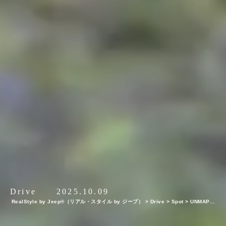
Drive
2025.10.09
RealStyle by Jeep®（リアル・スタイル by ジープ）
>
Drive
>
Spot
>
UNMAP Y
OUR LIFE ～栃木県 白根山編～ 自分を解放する、こだわりの時間