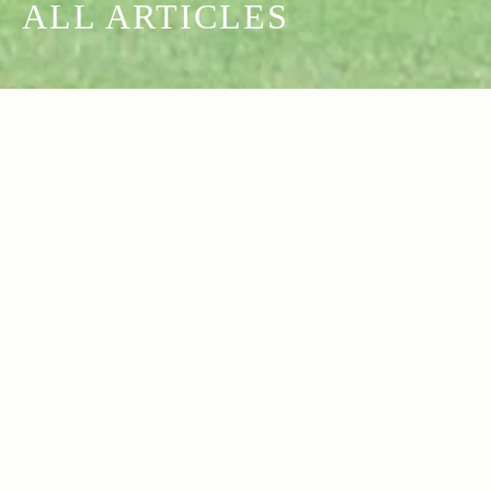
ALL ARTICLES
2025.11.26
2025.10.16
Read more>
Read more>
ザ・ロイヤルゴルフクラブで開催された
Jeepコマンダーで行く！愛犬と過ごすラ
Safari OPEN 2025をJeepがサポート。
グジュアリーリゾート『小谷流の里 ドギ
Jeepならではのアクティビティを提供し
ーズアイランド』
2025.10.09
2025.09.18
Read more>
Read more>
たゴルフコンペの1日をレポート
UNMAP YOUR LIFE ～栃木県 白根山編
Jeep Duckが先導 & SNSで話題！全国
～ 自分を解放する、こだわりの時間
を回る「#ピンクラングラー キャラバ
ン」at 藤沢湘南
2025.09.17
2025.09.16
Read more>
Read more>
【2025年・ファイヤーギア特集】焚き火
【Camp Jeep 2025（後編）】苗場で
台やストーブなど！耐風・燃焼効果が抜
「見て、走って、体感できる」！2年ぶり
群のおすすめファイヤーギア
に開催されたJeepオーナーの祭典をレポ
2025.09.05
2025.08.29
Read more>
Read more>
ート