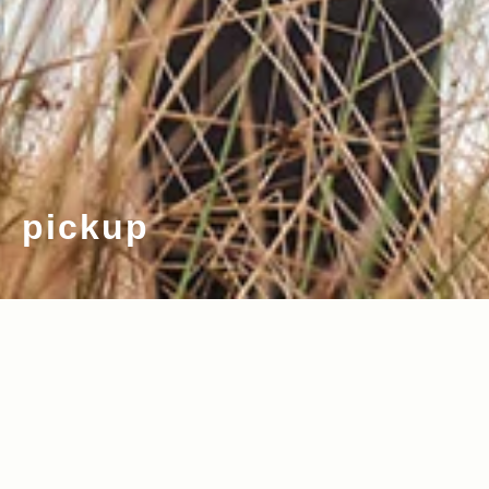
pickup
2023.11.02
2019.11.06
Read more>
Read more>
【2023年・アウトドアコート特集】秋
Jeep® で行くアウトドア・サウナ！ゲス
冬・定番ファッションアイテム！王道ア
トハウスLAMP野尻湖の『The Sauna』
ウトドアブランド＆本格派＆個性派のコ
を体験レポート