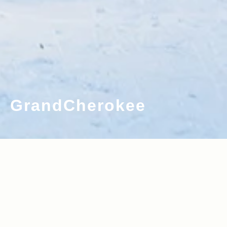
GrandCherokee
2022.04.12
2022.03.17
Read more>
Read more>
Snow Trip to Hakuba with Jeep Gran
星野リゾートとのコラボによる『2022 J
d Cherokee L
eep Hokkaido Lifestyle Session』パ
ート2／特別対談：星野リゾート代表 星