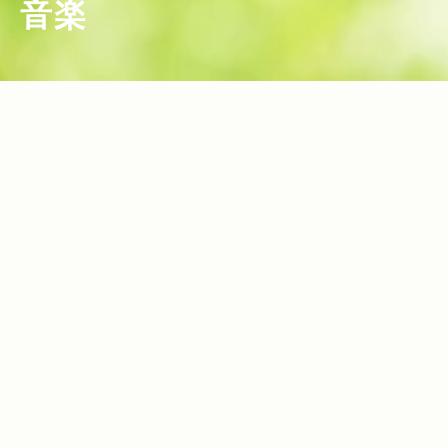
音楽
2019.10.21
2019.09.25
Read more>
Read more>
Jeep® で楽しむ。みんなでつくる。2DA
ラングラーに乗ってフジロックへ。家族
YSファミリーキャンプ
がもっと、冒険できる時間。
2019.04.26
2019.04.04
Read more>
Read more>
【GO OUT JAMBOREE 2019 レポー
【2019年春〜秋に楽しめるフェス＆アウ
ト】Jeep® オフロードコース体験！おし
トドアイベント13選！】自然豊かな場所
ゃれテント＆ファッションスナップも！
で、音楽、そしてJeep®︎ を試乗できるイ
2018.04.12
2018.03.15
Read more>
Read more>
ベントもご紹介
【完全ワイヤレスイヤホン11選】コスパ
【2018年春夏】フェス＆アウトドアイベ
重視のエントリーモデルから音質・機能
ント15選！Jeep®︎を体感できるイベント
重視のハイエンドモデルまで最新おすす
も！
2017.10.05
2017.07.13
Read more>
Read more>
め機種をご紹介！