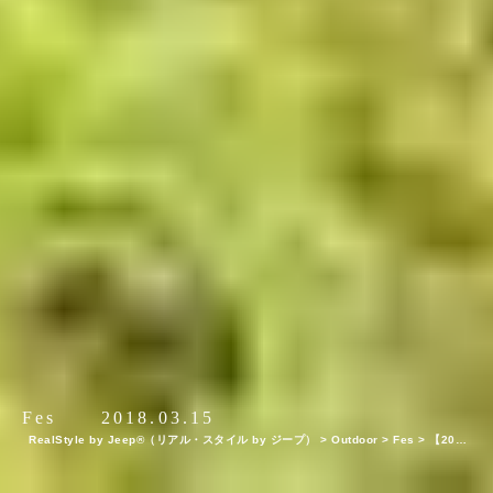
Fes
2018.03.15
RealStyle by Jeep®（リアル・スタイル by ジープ）
>
Outdoor
>
Fes
>
【2018
年春夏】フェス＆アウトドアイベント15選！Jeep®︎を体感できるイベントも！