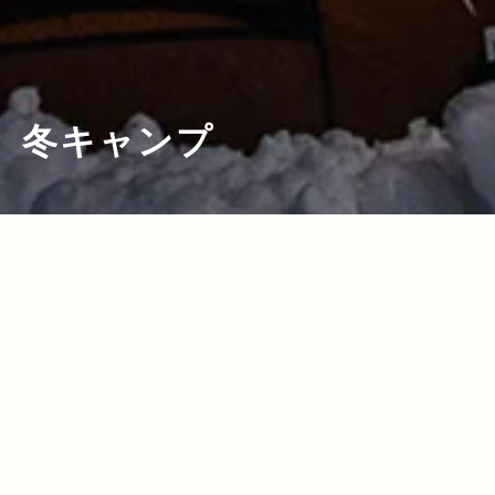
冬キャンプ
2024.01.25
2023.12.21
Read more>
Read more>
【2024年】初めて＆慣れない冬キャンプ
【2023年・ストーブ特集】アウトドアか
でも安心！ハイスペックが自慢のギア15
らおうちまで使える独自構造×個性的デザ
選
インのストーブ16選
2023.10.05
2021.12.02
Read more>
Read more>
【2023年・焚き火ウェア特集】秋冬キャ
【冬キャンプギア特集】冬キャンプ＆車
ンプの楽しみ“焚き火”で役立つ最新＆お
中泊でも活躍する最新＆おすすめアウト
すすめの高機能ウェア13選！
ドアギア！