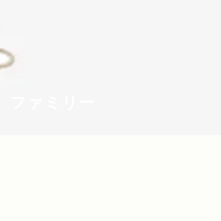
ファミリー
2024.12.10
2021.11.30
Read more>
Read more>
【2024年・クリスマスギフト特集】家族
【Jeep×Wican】Jeepで軽井沢ドライブ
や大切な人に！アウトドアなクリスマス
体験！アウトドア初心者ファミリー向け
プレゼント
のバケーションイベント『Wicamp 202