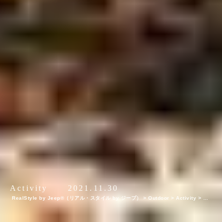
Activity
2021.11.30
RealStyle by Jeep®（リアル・スタイル by ジープ）
>
Outdoor
>
Activity
>
【J
eep×Wican】Jeepで軽井沢ドライブ体験！アウトドア初心者ファミリー向けのバケ
ーションイベント『Wicamp 2021』レポート