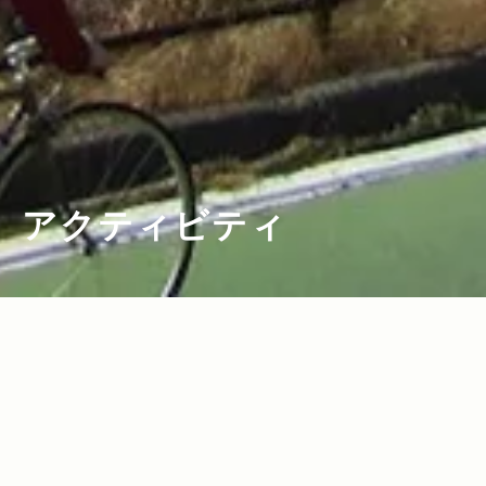
アクティビティ
2025.03.20
2022.02.10
Read more>
Read more>
【2025年・サイクリング特集】春は自転
【2022年・移住スポット特集】新たなラ
車でライド！絶景やグルメに出会える全
イフスタイルを求めてGO！アウトドアを
国のおすすめサイクリングコース
身近に感じられる移住スポット10選