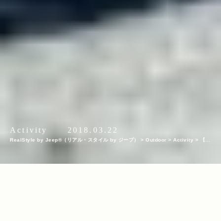
Activity
2018.03.22
RealStyle by Jeep®（リアル・スタイル by ジープ）
>
Outdoor
>
Activity
>
【ア
ウトドアアクティビティ10選】初心者でもOK！春〜夏に挑戦したい爽快なレジャ
ー・外遊びをご紹介！