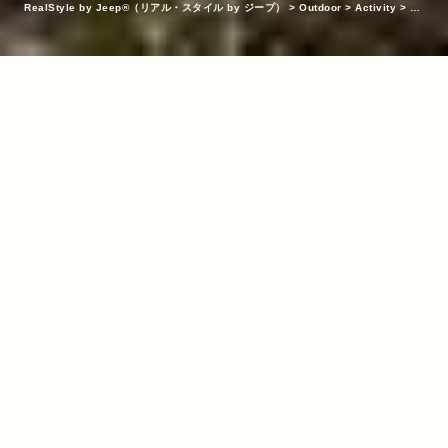
RealStyle by Jeep®（リアル・スタイル by ジープ）
>
Outdoor
>
Activity
>
『J
eep® Grand Cherokee』とパドリングの旅へ
INDEX
非日常的な自由と開放感。それがシーカヤックの魅力
KEYWORDS
Grand Cherokee
アウトドア
インタビュー
ウォータースポ
/
/
/