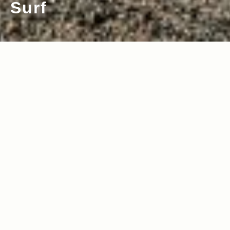
Surf
2017.08.28
2017.03.06
Read more>
Read more>
世界の頂点に立った男がJeep®と共に切
Jeep®を巡るアツい戦い！2016年ワール
り開く道
ド・サーフ・リーグ（WSL） 準優勝の五
十嵐カノア、パイプマスターズを振り返
2017.01.24
2017.01.17
Read more>
Read more>
る Part 10
Jeep®を巡るアツイ戦い！2016年ワール
Jeep®を巡るアツい戦い！2016年ワール
ド・サーフ・リーグ（WSL）最終戦「ビ
ド・サーフ・リーグ（WSL）第10戦「メ
ラボン・パイプマスターズ」レポート！
オ・リップカール・プロ・ポルトガル」
2016.11.29
2016.11.22
Read more>
Read more>
Part 9
レポート！ Part 8
Jeep®を巡るアツい戦い！2016年ワール
Jeep®を巡るアツい戦い！2016年ワール
ド・サーフ・リーグ（WSL）第9戦「ク
ド・サーフ・リーグ（WSL）第8戦「ハ
イックシルバープロ・フランス」レポー
ーレープロ・アット・トラッセルズ」レ
2016.10.26
2016.10.18
Read more>
Read more>
ト！ Part 7
ポート！ Part 6