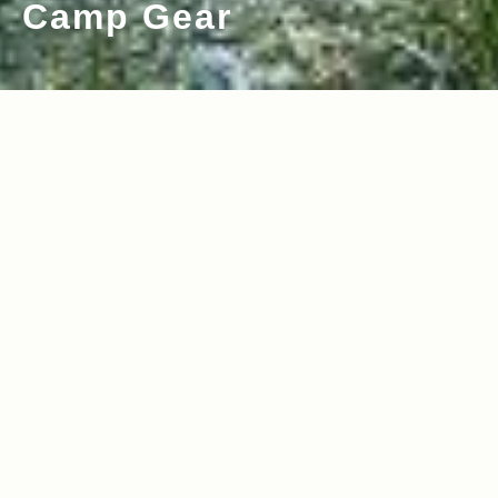
Camp Gear
2022.06.16
2022.04.07
Read more>
Read more>
【2022年・タープ特集】夏のキャンプを
【2022年・登山ギア特集】登山に挑む装
快適に過ごせる最新タープ16選
備では必須の“3種の神器”（登山靴＆レイ
ンウェア＆ザック）13選！
2022.03.24
2022.03.10
Read more>
Read more>
【2022年・ブッシュクラフトギア特集】
“アウトドアの何でも屋”こと、牛田浩一
自然でサバイブする醍醐味！ブッシュク
さんが厳選紹介！2022年最新アウトドア
ラフトで活躍する最新＆便利ギア15選
ギア特集
2022.03.08
2022.01.27
Read more>
Read more>
【REPORT】『ジャパンキャンピングカ
【2022年・雪中キャンプ特集】シュラ
ーショー2022』が開催！ Jeepがピック
フ、焚き火台、ストーブなど、冬のアウ
アップトラック『Gladiator Rubicon』
トドアで便利＆安心なギア14選！
2021.12.09
2021.12.02
Read more>
Read more>
を日本初披露