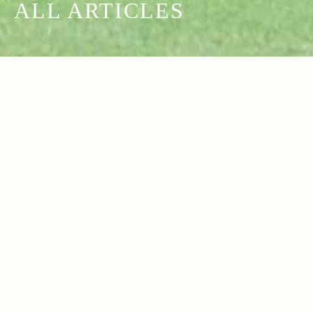
ALL ARTICLES
2025.03.13
2025.03.06
Read more>
Read more>
Make it Real Jeepで行くアメリカロー
【2025年・コーヒー特集】自宅＆キャン
ドトリップ【パシフィック・コースト・
プ＆登山で堪能！至極の一杯を味わう、
ハイウェイ】
おすすめのコーヒー道具＆豆18選
2025.02.27
2025.02.20
Read more>
Read more>
Make it Real Jeepで行くアメリカロー
UNMAP YOUR LIFE ～新潟県 妙高編
ドトリップ【ルート66】
～ 自分を解放する、こだわりの時間
2025.02.13
2025.02.06
Read more>
Read more>
【2025年・ガジェット特集】プレゼント
RealStyleスペシャルコラム『オフロー
にもおすすめ！ハイテク・デジタルガジ
ドで行こう！』by 藤村育三 Vol.9【オフ
ェット17選
ロードな健康論③】
2025.01.30
2025.01.23
Read more>
Read more>