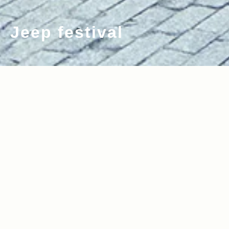
Jeep festival
2025.06.10
2023.06.15
Read more>
Read more>
【GREENROOM FESTIVAL’25（後
【GREENROOM FESTIVAL’23】サーフ
編）】Jeepブースに“モヒート”ラングラ
＆ビーチカルチャーフェスのJeepブース
ー ＆ J-WAVE公開収録にKroiが登場！
レポート＆オーナーインタビュー！
2019.09.12
2019.09.05
Read more>
Read more>
【Jeep® Festival 2019】オーナーさん
Jeep® オーナーたちの祭典＜Jeep® Fe
こだわりのキャンプギアが満載！テント
stival 2019＞が開催！笑顔に溢れたふも
スナップ14選
とっぱらでの2日間をレポート
2019.08.08
2019.06.06
Read more>
Read more>
日本最大級の野外ロック・フェスをJeep
【GREENROOM FESTIVAL’19】夏を先
®︎ が駆け抜ける。FUJI ROCK FESTIVA
取りしたフェスファッションスナップ！