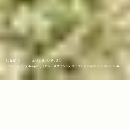
Camp
2019.09.05
RealStyle by Jeep®（リアル・スタイル by ジープ）
>
Outdoor
>
Camp
>
Jeep
® オーナーたちの祭典＜Jeep® Festival 2019＞が開催！笑顔に溢れたふもとっぱら
での2日間をレポート
INDEX