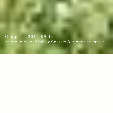
Camp
2019.09.12
RealStyle by Jeep®（リアル・スタイル by ジープ）
>
Outdoor
>
Camp
>
【Jee
p® Festival 2019】オーナーさんこだわりのキャンプギアが満載！テントスナップ1
4選
INDEX