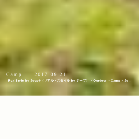
Camp
2017.09.21
RealStyle by Jeep®（リアル・スタイル by ジープ）
>
Outdoor
>
Camp
>
Jeep
®オーナーの祭典＜Jeep® Festival 2017＞が今年も開催！ 迫力のオフロード試乗体
験＆レクチャー、キャンプファイヤーまで。魅力満載の2日間を徹底レポート！
INDEX