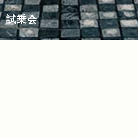
試乗会
2022.11.10
2022.06.21
Read more>
Read more>
オールニューのコマンダー＆標準ボディ
グラディエーター、ついに日本上陸。新
のグランドチェロキー。最新Jeepの2台
潟・妙高で『Jeep グラディエーター オ
同時試乗会を報告！
フロード試乗会』開催！
2021.03.11
2020.07.16
Read more>
Read more>
【Jeep×星野リゾート】話題の“4xe”を
“本物の実力”が遺憾なく発揮された、白
はじめとする最新のJeepが雪上で実力を
馬オフロード試乗会レポート
見せつけた、“トマム雪上試乗会”リポー
2019.09.26
2019.07.18
Read more>
Read more>
ト
New Acoustic Camp 2019レポート！
どんな悪路でも乗り越える、驚きの走破
10周年の“ニューアコ”でJeep® 車両展
性を体験！ Jeep®︎ ALL Trail-Ratedモデ