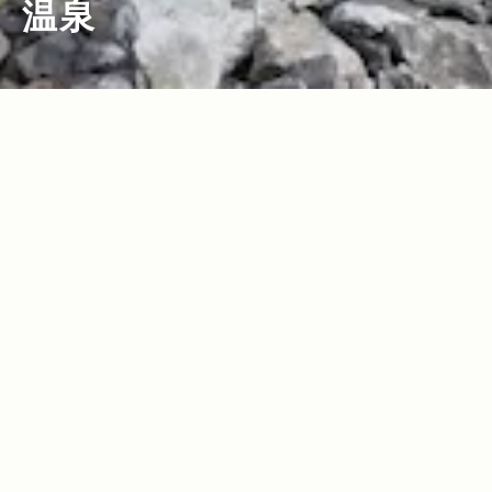
温泉
2018.09.26
2018.02.07
Read more>
Read more>
UNMAP YOUR LIFE 〜山梨県、八ヶ
N.ハリウッド デザイナー 尾花大輔さん
岳・本沢温泉＆硫黄岳編〜 温泉のある山
が温泉へのドライブで車に積んでいる愛
旅で自分を解放する、こだわりの時間
用品12選【MY STANDARD】
2018.01.28
2018.01.26
Read more>
Read more>
My Jeep®,My Life. ボクとJeep®の暮
ラジオ番組『Jeep® CREATIVE GARA
らしかた。N.ハリウッド デザイナー・尾
GE』1月のゲストは〈N.ハリウッド〉デ
花大輔
ザイナーの尾花大輔さん。日曜夜22時よ
2017.11.02
2017.07.20
Read more>
Read more>
りON AIR!
Jeep®で行く！関東の日帰り温泉特集！
『Jeep® Grand Cherokee』で鳴子温
箱根、熱海・伊豆、草津エリアの今年の
泉郷へ。植樹活動＜Present Tree in み
おすすめ温泉スポット9選！
やぎ大崎＞レポート！
2017.05.26
2016.12.16
Read more>
Read more>