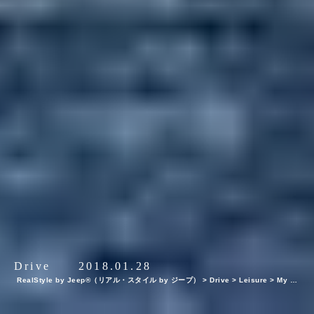
Drive
2018.01.28
RealStyle by Jeep®（リアル・スタイル by ジープ）
>
Drive
>
Leisure
>
My Je
ep®,My Life. ボクとJeep®の暮らしかた。N.ハリウッド デザイナー・尾花大輔