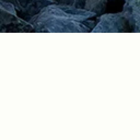
1
2016.04.22
Read more>
Read more>
トレッキングへ！「ジャーナル ス
GW目前！Jeep®で行く春の白馬を満喫するパ
ーム」バイヤー＆Wranglerオ
ラグライダーやアクティビティ＆グルメツア
尚さん愛用のトレッキング・ギ
ー！