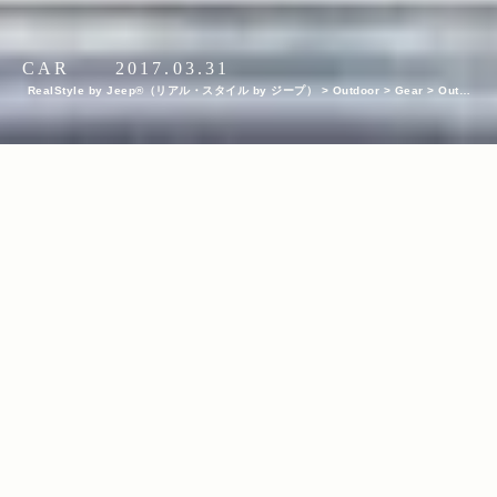
CAR
2017.03.31
RealStyle by Jeep®（リアル・スタイル by ジープ）
>
Outdoor
>
Gear
>
Outdo
or Gear
>
Jeep®で春山トレッキングへ！「ジャーナル スタンダード レリューム」
バイヤー＆Wranglerオーナー・松尾忠尚さん愛用のトレッキング・ギア10選
INDEX
松尾さん愛用のトレッキング・ギア10選
シェルジャケット『オリジナルマウンテンマラソン（Original M
ountain Marathon）』
トレッキングシューズ『スポルティバ（LA SPORTIVA）』