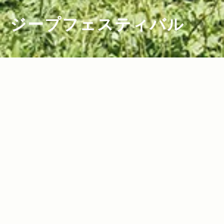
ジープフェスティバル
2019.09.12
2019.09.05
Read more>
Read more>
【Jeep® Festival 2019】オーナーさん
Jeep® オーナーたちの祭典＜Jeep® Fe
こだわりのキャンプギアが満載！テント
stival 2019＞が開催！笑顔に溢れたふも
スナップ14選
とっぱらでの2日間をレポート