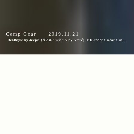
Camp Gear
2019.11.21
RealStyle by Jeep®（リアル・スタイル by ジープ）
>
Outdoor
>
Gear
>
Camp
Gear
>
【料理ギア特集12選】アウトドアでも家でも使える！機能性バツグン＆デザ
インがおしゃれな料理ギア特集
INDEX
SOTO（ソト）『ステンレスダッチオーブン8インチ ST-908』
mont-bell（モンベル）『アルパインクッカー 14+16 パンセッ
ト』
LODGE（ロッジ）『スキレット 6 1/2インチ WOLF』