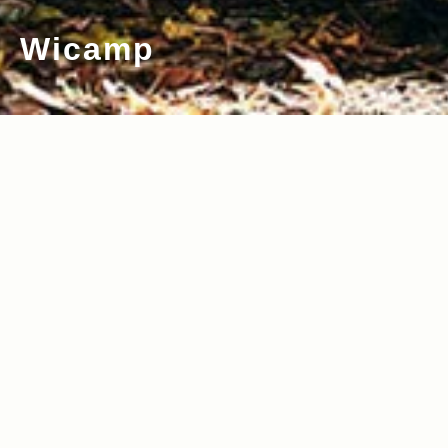
Wicamp
2021.11.30
Read more>
【Jeep×Wican】Jeepで軽井沢ドライブ
体験！アウトドア初心者ファミリー向け
のバケーションイベント『Wicamp 202
1』レポート